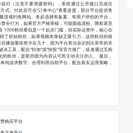
称或ID（注意不要泄露密码），系统通过公开接口完成任
流方式。付款后可在“订单中心”查看进度，部分平台提供售
大量违规钓鱼网站。务必选择有备案、有用户评价的平台，
台禁令行为，如果官方严格审核，可能面临清粉、降权甚至
 1000粉丝看似是一个起步门槛，但实际运营中，核心在
台获得了初始粉丝，如果视频本身缺乏吸引力，这些粉丝的留
丝后播放量依然卡在几十，因为平台算法会识别出异常的关
冰工具，配合“抖加”或“快投”等官方推广，或者通过互粉
化的粉丝，是那些因为内容认可而主动关注的人。 最后，
非单纯追求数字。合理利用自助平台，配合真实运营策略，
点赞购买平台
业务下单平台