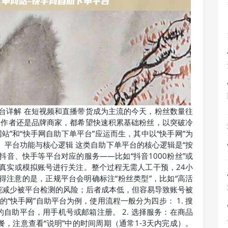
平台详解 在短视频和直播带货成为主流的今天，粉丝数量往
创作者还是品牌商家，都希望快速积累基础粉丝，以突破冷
网站”和“快手网自助下单平台”应运而生，其中以“快手网”为
、平台功能与核心逻辑 这类自助下单平台的核心逻辑是“按
音、快手等平台对应的服务——比如“抖音1000粉丝”或
配真实或模拟账号进行关注。整个过程无需人工干预，24小
得注意的是，正规平台会明确标注“粉丝类型”，比如“高活
但能减少被平台检测的风险；后者成本低，但容易导致账号被
的“快手网”自助平台为例，使用流程一般分为四步： 1. 搜
自助平台，用手机号或邮箱注册。 2. 选择服务：在商品
套餐，注意查看“说明”中的时间周期（通常1-3天内完成）。