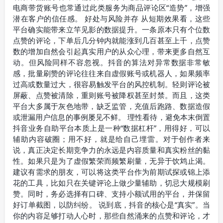
电商带货账号也常通过此类服务为商品评论区“造势”，增强
潜在客户的信任感。 好处与风险并存 从短期效果看，这些
平台确实能带来立竿见影的数据提升。一条原本只有个位数
点赞的评论，下单后几分钟内就能涨到几百甚至上千，点赞
数的增加自然会引起真实用户的从众心理，带来更多自然互
动。但风险同样不容忽视。抖音的算法对异常数据非常敏
感，批量刷赞的评论往往来自虚假账号或机器人，如果频率
过高或数量过大，很容易触发平台的风控机制。轻则评论被
屏蔽、点赞被清除，重则账号被降权甚至封禁。而且，这类
平台大多属于灰色地带，缺乏监管，充值后跑路、数据造假
或泄漏用户信息的事例屡见不鲜。 理性看待，避免本末倒置
抖音业务自助平台本质上是一种“数据杠杆”，用得好，可以
辅助内容破圈；用不好，就是给自己埋雷。对于创作者来
说，真正决定长期竞争力的永远是内容质量和真实粉丝的黏
性。如果只是为了虚假繁荣而频繁刷量，无异于饮鸩止渴。
建议有需求的朋友，可以将这类平台作为前期试探或锦上添
花的工具，比如只在关键评论上做少量辅助，切忌大规模刷
赞。同时，务必选择有口碑、支持小额试用的平台，并保留
好订单截图，以防纠纷。 说到底，抖音的核心是“真实”。当
你的内容足够打动人心时，那些自然涌来的点赞和评论，才