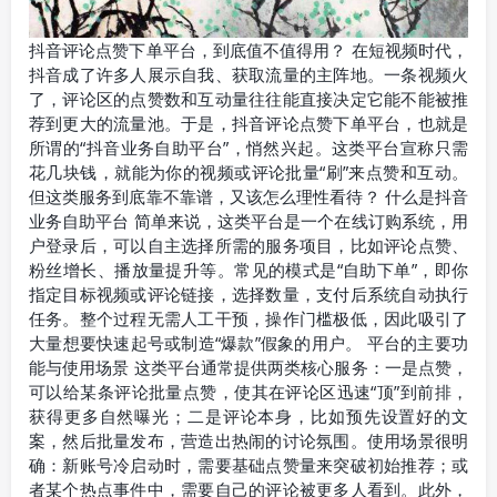
抖音评论点赞下单平台，到底值不值得用？ 在短视频时代，
抖音成了许多人展示自我、获取流量的主阵地。一条视频火
了，评论区的点赞数和互动量往往能直接决定它能不能被推
荐到更大的流量池。于是，抖音评论点赞下单平台，也就是
所谓的“抖音业务自助平台”，悄然兴起。这类平台宣称只需
花几块钱，就能为你的视频或评论批量“刷”来点赞和互动。
但这类服务到底靠不靠谱，又该怎么理性看待？ 什么是抖音
业务自助平台 简单来说，这类平台是一个在线订购系统，用
户登录后，可以自主选择所需的服务项目，比如评论点赞、
粉丝增长、播放量提升等。常见的模式是“自助下单”，即你
指定目标视频或评论链接，选择数量，支付后系统自动执行
任务。整个过程无需人工干预，操作门槛极低，因此吸引了
大量想要快速起号或制造“爆款”假象的用户。 平台的主要功
能与使用场景 这类平台通常提供两类核心服务：一是点赞，
可以给某条评论批量点赞，使其在评论区迅速“顶”到前排，
获得更多自然曝光；二是评论本身，比如预先设置好的文
案，然后批量发布，营造出热闹的讨论氛围。使用场景很明
确：新账号冷启动时，需要基础点赞量来突破初始推荐；或
者某个热点事件中，需要自己的评论被更多人看到。此外，